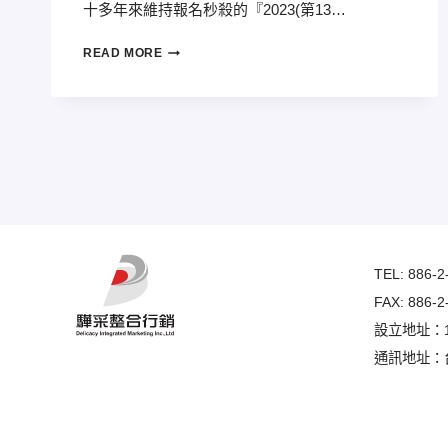
十多年來維持報名秒殺的『2023(第13…
2023(第
READ MORE
13
屆)
美
利
達‧
兆
豐
銀
行
彰
TEL: 886-2
化
經
FAX: 886-2
典
設立地址：1
百
通訊地址：
K
單
車
自
我