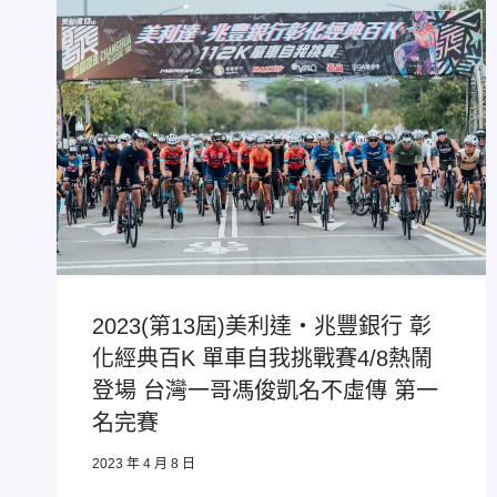
2023(第13屆)美利達‧兆豐銀行 彰
化經典百K 單車自我挑戰賽4/8熱鬧
登場 台灣一哥馮俊凱名不虛傳 第一
名完賽
2023 年 4 月 8 日