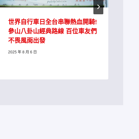
活
2022
世界自行車日全台串聯熱血開騎!
參山八卦山經典路線 百位車友們
不畏風雨出發
2025 年 8 月 6 日