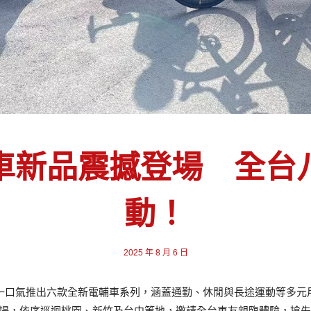
車新品震撼登場 全台
動！
2025 年 8 月 6 日
利達一口氣推出六款全新電輔車系列，涵蓋通勤、休閒與長途運動等多
中登場，依序巡迴桃園、新竹及台中等地，邀請全台車友親臨體驗，搶