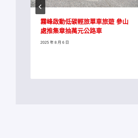
給
霧峰啟動低碳輕旅單車旅遊 參山
處推集章抽萬元公路車
2025 年 8 月 6 日