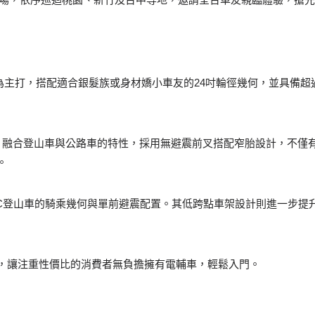
點設計為主打，搭配適合銀髮族或身材嬌小車友的24吋輪徑幾何，並具備
格跨界車款，融合登山車與公路車的特性，採用無避震前叉搭配窄胎設計，
。
結合XC登山車的騎乘幾何與單前避震配置。其低跨點車架設計則進一步
，讓注重性價比的消費者無負擔擁有電輔車，輕鬆入門。