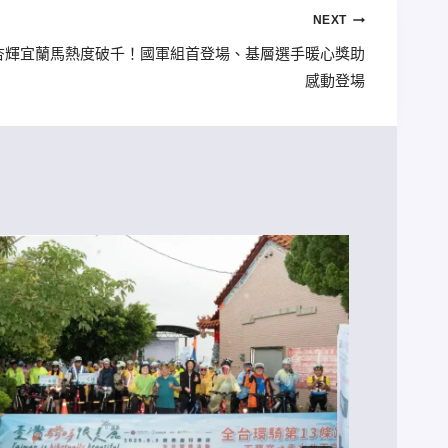
NEXT
25杏輝宜蘭馬熱度破千！國軍組首登場、基層選手暖心獎助
感動登場
2