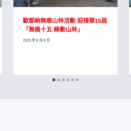
歐都納無痕山林活動 迎接第15屆
「無痕十五 綠動山林」
2025 年 8 月 6 日