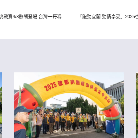
我挑戰賽4/8熱鬧登場 台灣一哥馮
「跑勁宜蘭 勁情享受」20